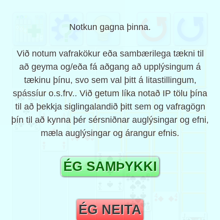
solitaire Classic leik með 1
Notkun gagna þinna.
kort frjáls | koolsol
Við notum vafrakökur eða sambærilega tækni til
koolsol er ókeypis klassískt einföld
eingreypingur leikur sem einnig virkar án
að geyma og/eða fá aðgang að upplýsingum á
nettengingar. Það er án skráningar og
tækinu þínu, svo sem val þitt á litastillingum,
inniheldur lausnir leikanna.
spássíur o.s.frv.. Við getum líka notað IP tölu þína
koolsol
# 292
Þú getur líka spilað án nettengingar og í þessu
til að þekkja siglingalandið þitt sem og vafragögn
tilfelli koma teikningarnir úr leikjum sem eru
þín til að kynna þér sérsniðnar auglýsingar og efni,
fyrirfram hlaðið af forritinu.
mæla auglýsingar og árangur efnis.
Það virkar á tölvum, farsímum eða töflum (iPad,
iPhone, Android, IOS, Windows og Firefox),
ÉG SAMÞYKKI
helst með Google Chrome, Microsoft Edge,
Apple Safari, Firefox eða öðrum nútíma vafra.
Það er án skráningar og ekki þarf að hlaða
niður takk fyrir þjónustufyrirtæki (PWA =
ÉG NEITA
Progressive Web App) eða appcache.